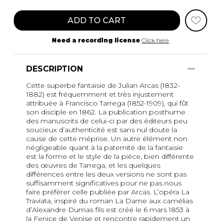
ADD TO CART
Need a recording license
Click here
DESCRIPTION
Cette superbe fantaisie de Julian Arcas (1832-
1882) est fréquemment et très injustement
attribuée à Francisco Tarrega (1852-1909), qui fût
son disciple en 1862. La publication posthume
des manuscrits de celui-ci par des éditeurs peu
soucieux d’authenticité est sans nul doute la
cause de cette méprise. Un autre élément non
négligeable quant à la paternité de la fantaisie
est la forme et le style de la pièce, bien différente
des œuvres de Tarrega, et les quelques
différences entre les deux versions ne sont pas
suffisamment significatives pour ne pas nous
faire préférer celle publiée par Arcas. L’opéra La
Traviata, inspiré du roman La Dame aux camélias
d’Alexandre Dumas fils est créé le 6 mars 1853 à
la Fenice de Venise et rencontre rapidement un