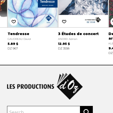
Tendresse
3 Études de concert
De
ar
GAUDREAU David
ANDREI Adrian
5.89 $
12.95 $
KLE
DZ 967
DZ 3558
9.
DZ