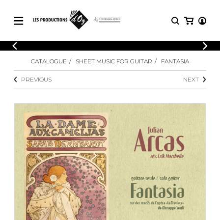
CATALOGUE
LOGIN
CATALOGUE
SHEET MUSIC FOR GUITAR
FANTASIA
Explore our sheet music catalog, rich in
SHEET
REGISTER
MUSIC
original works and quality arrangements.
PREVIOUS
NEXT
FOR
GUITAR
Explore our sheet music catalog, rich
Methods
in original works and quality
Solo Guitar
arrangements.
SHEET MUSIC FOR GUITAR
2 Guitars
3 Guitars
4 Guitars
SHEET MUSIC FOR OTHER
5 Guitars and More
INSTRUMENTS
Guitar Ensemble
Guitar Orchestra
SHEET MUSIC FOR ENSEMBLE
Concertos
Guitar and other