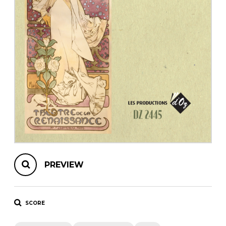
instrument
Chamber Music
OTHER PRODUCTS
with Guitar
PREVIEW
SCORE