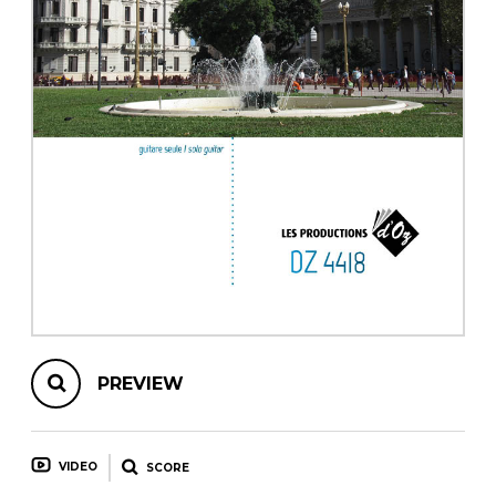
instrument
Chamber Music
OTHER PRODUCTS
with Guitar
PREVIEW
VIDEO
SCORE