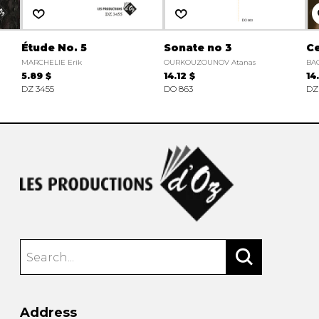
Étude No. 5
Sonate no 3
Ce
MARCHELIE Erik
OURKOUZOUNOV Atanas
BAC
5.89 $
14.12 $
14
DZ 3455
DO 863
DZ
Address