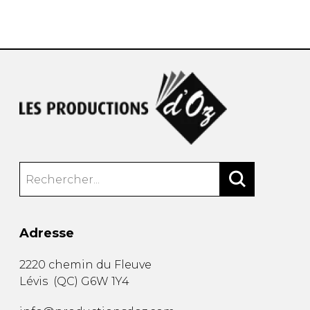
AUTRES PRODUITS
Adresse
2220 chemin du Fleuve
Lévis
(
QC
)
G6W 1Y4