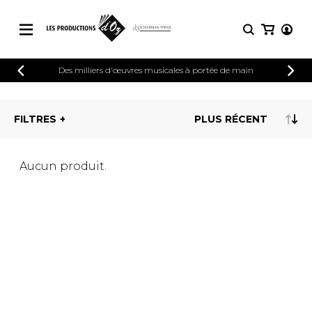
CATALOGUE
Des milliers d'œuvres musicales à portée de main
CONNEXION
Explorez notre catalogue de partitions
PARTITIONS 
INSCRIPTION
riche en œuvres originales et en
FILTRES
arrangements de qualité.
Méthodes
Guitare seule
Explorez notre catalogue de partitions
riche en œuvres originales et en
2 guitares
Aucun produit.
arrangements de qualité.
3 guitares
4 guitares
PARTITIONS POUR GUITARE
5 guitares et plus
Ensemble de guitare
PARTITIONS POUR AUTRES
Orchestre de guitares
INSTRUMENTS
Concerto pour guitar
Guitare et un autre 
PARTITIONS POUR ENSEMBLES
Musique de chambre 