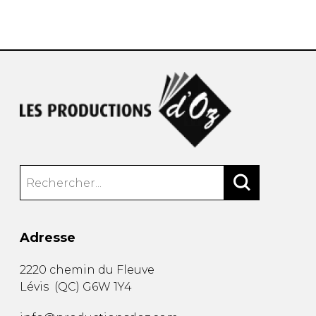
AUTRES PRODUITS
Adresse
2220 chemin du Fleuve
Lévis
(
QC
)
G6W 1Y4