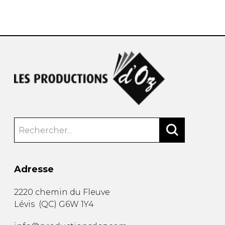
AUTRES PRODUITS
Adresse
2220 chemin du Fleuve
Lévis
(
QC
)
G6W 1Y4