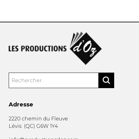
AUTRES PRODUITS
Adresse
2220 chemin du Fleuve
Lévis
(
QC
)
G6W 1Y4