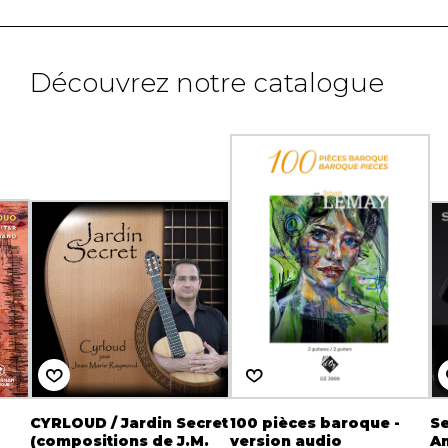
Découvrez notre catalogue
CYRLOUD / Jardin Secret
100 pièces baroque -
Se
(compositions de J.M.
version audio
An