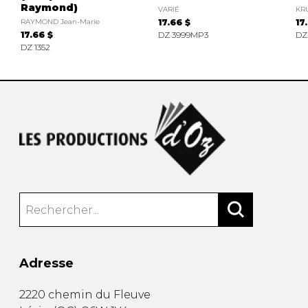
Raymond)
VARIÉ
KRU
RAYMOND Jean-Marie
17.66 $
17
17.66 $
DZ 3999MP3
DZ
DZ 1352
Adresse
2220 chemin du Fleuve