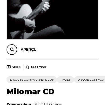
AUTRES PRODUITS
APERÇU
VIDÉO
PARTITION
DISQUES COMPACTS ET DVDS
FACILE
DISQUE COMPACT
Milomar CD
Compositeur:
BELOTTI Giuliano