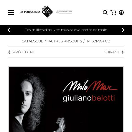
CATALOGUE
Des milliers d'œuvres musicales à portée de main
CONNEXION
Explorez notre catalogue de partitions
CATALOGUE
AUTRES PRODUITS
MILOMAR CD
PARTITIONS 
INSCRIPTION
riche en œuvres originales et en
PRÉCÉDENT
SUIVANT
arrangements de qualité.
Méthodes
Guitare seule
Explorez notre catalogue de partitions
riche en œuvres originales et en
2 guitares
arrangements de qualité.
3 guitares
4 guitares
PARTITIONS POUR GUITARE
5 guitares et plus
Ensemble de guitare
PARTITIONS POUR AUTRES
Orchestre de guitares
INSTRUMENTS
Concerto pour guitar
Guitare et un autre 
PARTITIONS POUR ENSEMBLES
Musique de chambre 