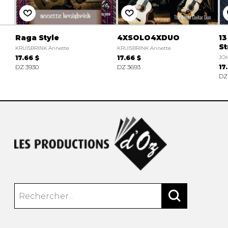
Raga Style
4XSOLO4XDUO
13
St
KRUISBRINK Annette
KRUISBRINK Annette
17.66 $
17.66 $
JO
DZ 3930
DZ 3693
17
DZ