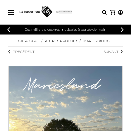
CATALOGUE
Des milliers d'œuvres musicales à portée de main
CONNEXION
Explorez notre catalogue de partitions
CATALOGUE
AUTRES PRODUITS
MARIESLAND CD
PARTITIONS 
INSCRIPTION
riche en œuvres originales et en
PRÉCÉDENT
SUIVANT
arrangements de qualité.
Méthodes
Guitare seule
Explorez notre catalogue de partitions
riche en œuvres originales et en
2 guitares
arrangements de qualité.
3 guitares
4 guitares
PARTITIONS POUR GUITARE
5 guitares et plus
Ensemble de guitare
PARTITIONS POUR AUTRES
Orchestre de guitares
INSTRUMENTS
Concerto pour guitar
Guitare et un autre 
PARTITIONS POUR ENSEMBLES
Musique de chambre 