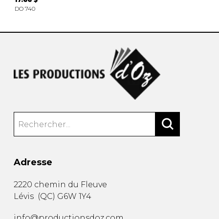
DO 740
Adresse
2220 chemin du Fleuve
Lévis
(
QC
)
G6W 1Y4
info@productionsdoz.com