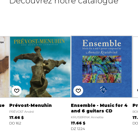
Découvrez notre catalogue
ue
Prévost-Menuhin
Ensemble - Music for 4
Pr
and 6 guitars CD
PRÉVOST André
BO
17.66 $
KRUISBRINK Annette
17
DO 162
17.66 $
DO
DZ 1224