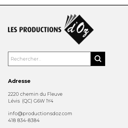
Adresse
2220 chemin du Fleuve
Lévis
(
QC
)
G6W 1Y4
info@productionsdoz.com
418 834-8384