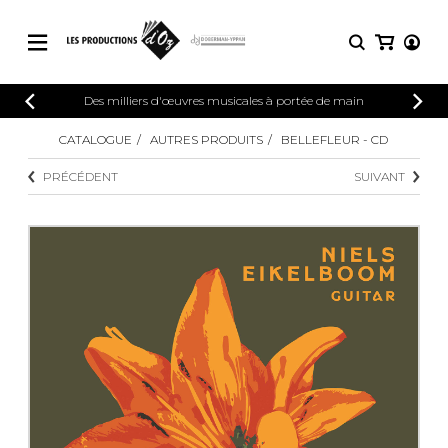
CATALOGUE
Des milliers d'œuvres musicales à portée de main
CONNEXION
Explorez notre catalogue de partitions
CATALOGUE
AUTRES PRODUITS
BELLEFLEUR - CD
PARTITIONS 
INSCRIPTION
riche en œuvres originales et en
PRÉCÉDENT
SUIVANT
arrangements de qualité.
Méthodes
Guitare seule
Explorez notre catalogue de partitions
riche en œuvres originales et en
2 guitares
arrangements de qualité.
3 guitares
4 guitares
PARTITIONS POUR GUITARE
5 guitares et plus
Ensemble de guitare
PARTITIONS POUR AUTRES
Orchestre de guitares
INSTRUMENTS
Concerto pour guitar
Guitare et un autre 
PARTITIONS POUR ENSEMBLES
Musique de chambre 