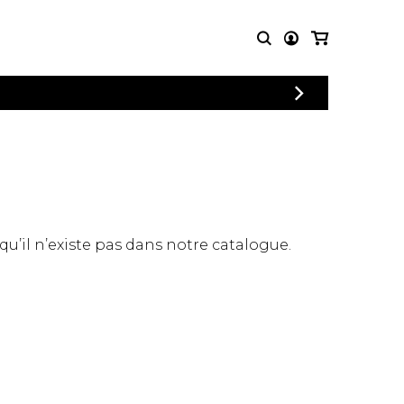
CONNEXION
PARTITIONS
AUTRES
INSCRIPTION
POUR
PRODUITS
ENSEMBLES
Articles promotionnels
Chœur
Cordes Knobloch
Concerto
Disques compacts et
Musique de chambre
DVDs
 qu’il n’existe pas dans notre catalogue.
Orchestre
Ouvrages théoriques
et livres
Quatuor de flûtes
Quatuor de saxophones