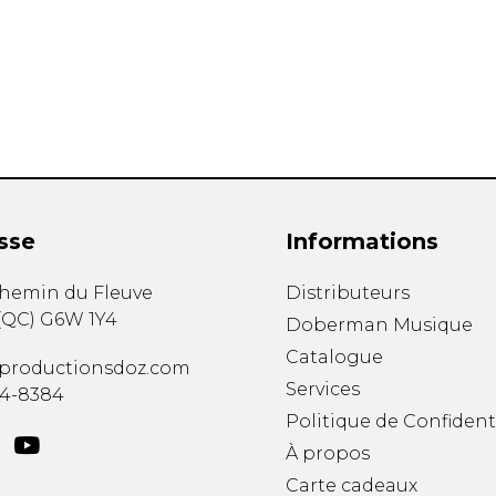
Hautbois
Luth
Mandoline
Orgue
Percussion
Piano
Saxophone
Trombone
Trompette
sse
Informations
Tuba
Ukulélé
chemin du Fleuve
Distributeurs
Violon
(
QC
)
G6W 1Y4
Doberman Musique
Violoncelle
Catalogue
Voix
productionsdoz.com
Services
34-8384
Politique de Confident
À propos
Carte cadeaux