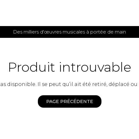
Des milliers d'œuvres musicales à portée de main
 et
TITIONS POUR GUITARE
PARTITIONS
POUR
AUTRES
es
INSTRUMENTS
Produit introuvable
seule
Alto
s
Basse électrique
s
 disponible. Il se peut qu’il ait été retiré, déplacé ou
Basson
s
Clarinette
s et plus
Clavecin
PAGE PRÉCÉDENTE
e de guitares
Contrebasse
e de guitares
Cor anglais
 pour guitare
Cor français
et un autre instrument
Flûte
 de chambre avec guitare
Harpe