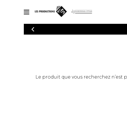
CATALOGUE
Explorez notre catalogue de partitions riche en œuvres originales
PAR
en arrangements de qualité.
Méthod
Guitare 
Explorez notre catalogue de partitions
2 guitare
riche en œuvres originales et en
arrangements de qualité.
3 guitare
PARTITIONS POUR GUITARE
Le produit que vous recherchez n’est pas
4 guitare
5 guitare
Ensembl
PARTITIONS POUR AUTRES INSTRUMENTS
Orchestr
Concerto
Guitare 
PARTITIONS POUR ENSEMBLES
Musique