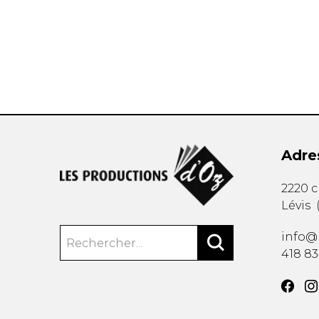
AUTRES PRODUITS
Adre
2220 
Lévis
info@
418 8