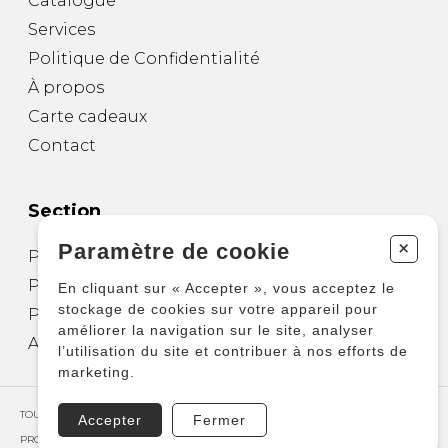
Catalogue
Services
Politique de Confidentialité
À propos
Carte cadeaux
Contact
Section
+
Paramètre de cookie
Partitions pour guitare
Partitions pour autres instruments
En cliquant sur « Accepter », vous acceptez le
stockage de cookies sur votre appareil pour
Partitions pour ensembles
améliorer la navigation sur le site, analyser
Autres produits
l’utilisation du site et contribuer à nos efforts de
marketing.
TOUS DROITS RÉSERVÉS © COPYRIGHT 2026 – PRODUCTIONS D'OZ
Accepter
Fermer
PROPULSÉ PAR