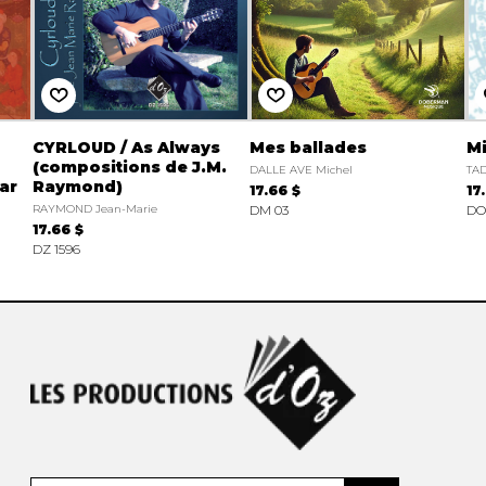
CYRLOUD / As Always
Mes ballades
Mi
(compositions de J.M.
DALLE AVE Michel
TA
ar
Raymond)
17.66 $
17
RAYMOND Jean-Marie
DM 03
DO
17.66 $
DZ 1596