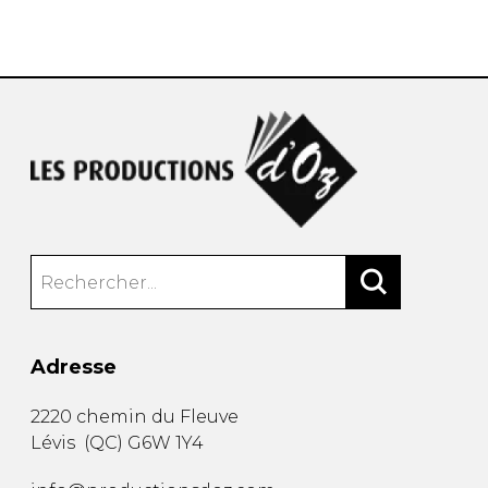
AUTRES PRODUITS
Adresse
2220 chemin du Fleuve
Lévis
(
QC
)
G6W 1Y4