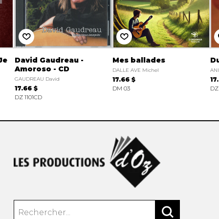
Je
David Gaudreau -
Mes ballades
Du
Amoroso - CD
DALLE AVE Michel
ANI
GAUDREAU David
17.66 $
17
17.66 $
DM 03
DZ
DZ 1101CD