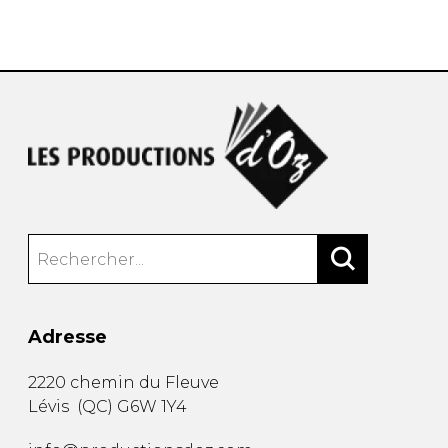
AUTRES PRODUITS
Adresse
2220 chemin du Fleuve
Lévis
(
QC
)
G6W 1Y4