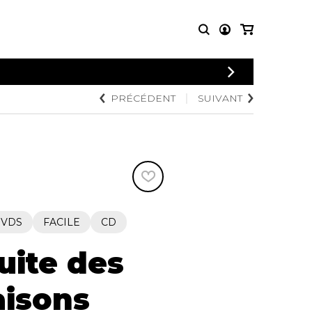
CONNEXION
PRÉCÉDENT
SUIVANT
PARTITIONS
AUTRES
INSCRIPTION
POUR
PRODUITS
ENSEMBLES
Articles promotionnels
Chœur
Cordes Knobloch
Concerto
Disques compacts et
Musique de chambre
DVDs
Orchestre
Ouvrages théoriques
et livres
Quatuor de flûtes
DVDS
FACILE
CD
Quatuor de saxophones
uite des
aisons