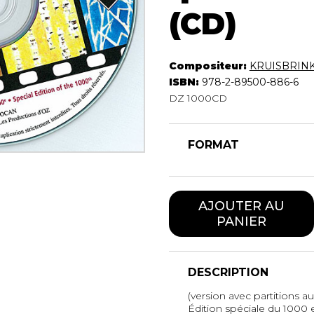
Hautbois
(CD)
Luth
Mandoline
Orgue
Compositeur:
KRUISBRINK
Percussion
ISBN:
978-2-89500-886-6
Piano
DZ 1000CD
Saxophone
Trombone
FORMAT
Trompette
Tuba
Ukulélé
Violon
AJOUTER AU
Violoncelle
PANIER
Voix
DESCRIPTION
(version avec partitions a
Édition spéciale du 1000 