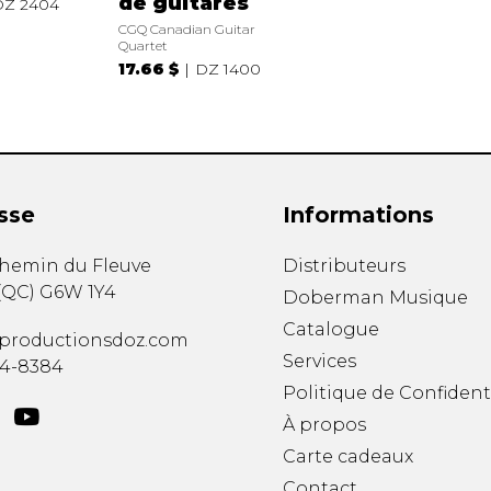
de guitares
DZ 2404
CGQ Canadian Guitar
Quartet
17.66 $
DZ 1400
sse
Informations
chemin du Fleuve
Distributeurs
(
QC
)
G6W 1Y4
Doberman Musique
Catalogue
productionsdoz.com
Services
34-8384
Politique de Confident
À propos
Carte cadeaux
Contact