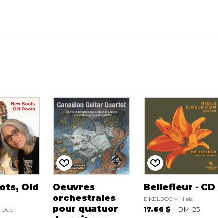
ots, Old
Oeuvres
Bellefleur - CD
orchestrales
EIKELBOOM Niels
pour quatuor
17.66 $
DM 23
r Duo