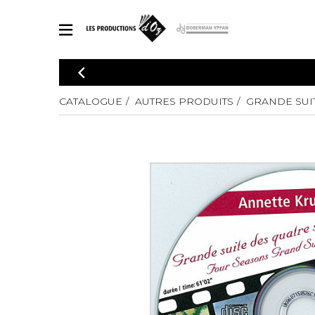
CATALOGUE
Explorez notre catalogue de partitions riche en œuvres originales
CATALOGUE
AUTRES PRODUITS
GRANDE SUIT
PAR
en arrangements de qualité.
Méthod
Guitare 
Explorez notre catalogue de partitions
2 guitare
riche en œuvres originales et en
arrangements de qualité.
3 guitare
PARTITIONS POUR GUITARE
4 guitare
5 guitare
Ensembl
PARTITIONS POUR AUTRES INSTRUMENTS
Orchestr
Concerto
Guitare 
PARTITIONS POUR ENSEMBLES
Musique