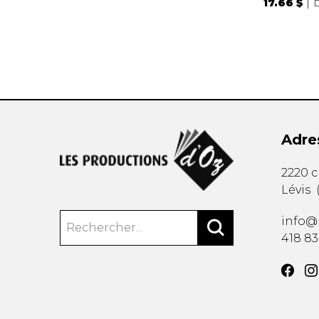
17.66 $
Adre
2220 
Lévis
info@
418 8