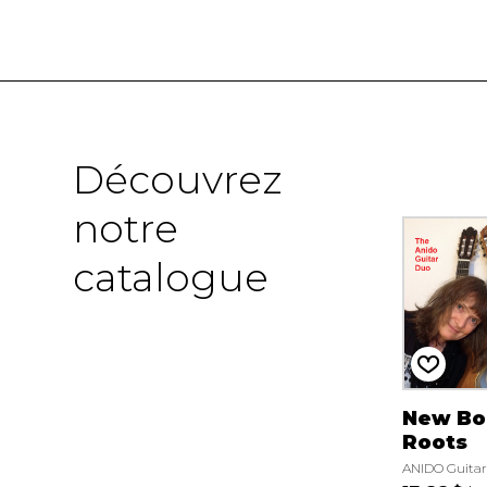
Découvrez
notre
catalogue
New Bo
Roots
ANIDO Guita