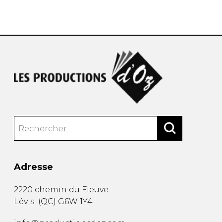
AUTRES PRODUITS
Adresse
2220 chemin du Fleuve
Lévis
(
QC
)
G6W 1Y4