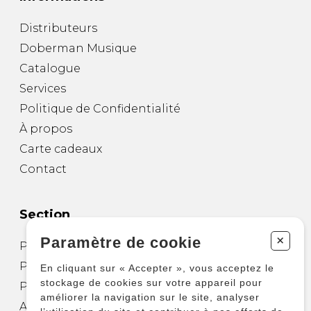
Distributeurs
Doberman Musique
Catalogue
Services
Politique de Confidentialité
À propos
Carte cadeaux
Contact
Section
+
Paramètre de cookie
Partitions pour guitare
Partitions pour autres instruments
En cliquant sur « Accepter », vous acceptez le
stockage de cookies sur votre appareil pour
Partitions pour ensembles
améliorer la navigation sur le site, analyser
Autres produits