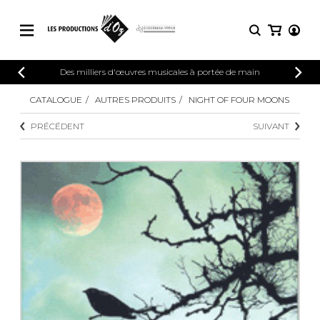
CATALOGUE
Des milliers d'œuvres musicales à portée de main
CONNEXION
Explorez notre catalogue de partitions
CATALOGUE
AUTRES PRODUITS
NIGHT OF FOUR MOONS
PARTITIONS 
INSCRIPTION
riche en œuvres originales et en
PRÉCÉDENT
SUIVANT
arrangements de qualité.
Méthodes
Guitare seule
Explorez notre catalogue de partitions
riche en œuvres originales et en
2 guitares
arrangements de qualité.
3 guitares
4 guitares
PARTITIONS POUR GUITARE
5 guitares et plus
Ensemble de guitare
PARTITIONS POUR AUTRES
Orchestre de guitares
INSTRUMENTS
Concerto pour guitar
Guitare et un autre 
PARTITIONS POUR ENSEMBLES
Musique de chambre 