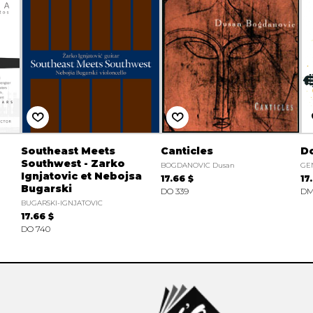
Southeast Meets
Canticles
D
Southwest - Zarko
BOGDANOVIC Dusan
GEN
Ignjatovic et Nebojsa
17.66 $
17
Bugarski
DO 339
DM
BUGARSKI-IGNJATOVIC
17.66 $
DO 740