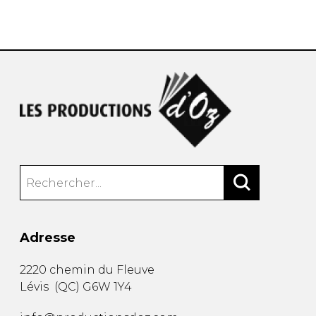
AUTRES PRODUITS
Adresse
2220 chemin du Fleuve
Lévis
(
QC
)
G6W 1Y4