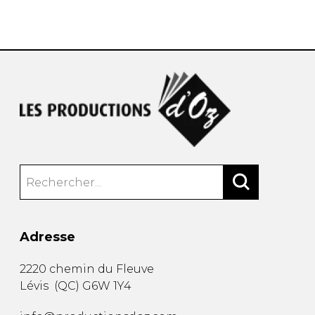
AUTRES PRODUITS
Adresse
2220 chemin du Fleuve
Lévis
(
QC
)
G6W 1Y4