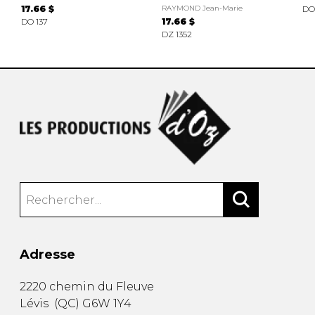
17.66 $
RAYMOND Jean-Marie
DO
DO 137
17.66 $
DZ 1352
Adresse
2220 chemin du Fleuve
Lévis
(
QC
)
G6W 1Y4