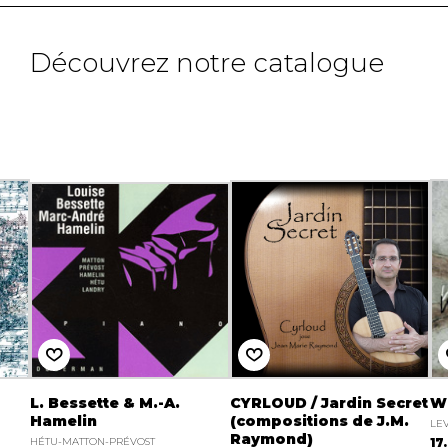
Découvrez notre catalogue
L. Bessette & M.-A.
CYRLOUD / Jardin Secret
Wi
Hamelin
(compositions de J.M.
LE
Raymond)
HÉTU-MATTON-PRÉVOST
17