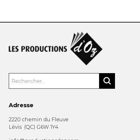
AUTRES PRODUITS
Adresse
2220 chemin du Fleuve
Lévis
(
QC
)
G6W 1Y4