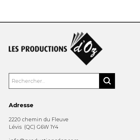
AUTRES PRODUITS
Adresse
2220 chemin du Fleuve
Lévis
(
QC
)
G6W 1Y4