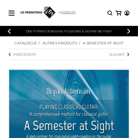
CATALOGUE
Des milliers d'œuvres musicales à portée de main
CONNEXION
Explorez notre catalogue de partitions
CATALOGUE
AUTRES PRODUITS
A SEMESTER AT SIGHT
PARTITIONS 
INSCRIPTION
riche en œuvres originales et en
PRÉCÉDENT
SUIVANT
arrangements de qualité.
Méthodes
Guitare seule
Explorez notre catalogue de partitions
riche en œuvres originales et en
2 guitares
arrangements de qualité.
3 guitares
4 guitares
PARTITIONS POUR GUITARE
5 guitares et plus
Ensemble de guitare
PARTITIONS POUR AUTRES
Orchestre de guitares
INSTRUMENTS
Concerto pour guitar
Guitare et un autre 
PARTITIONS POUR ENSEMBLES
Musique de chambre 