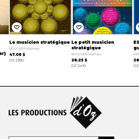
Le musicien stratégique
Le petit musicien
ES
stratégique
gu
BOUCHER Mathieu
ar)
47.08 $
BOUCHER Mathieu
VA
DZ 2380
28.25 $
28
DZ 2419
DZ 