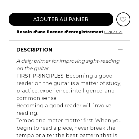
AJOUTER AU PANIER
Besoin d'une licence d'enregistrement
Cliquez ici
DESCRIPTION
A daily primer for improving sight-reading
on the guitar
FIRST PRINCIPLES:
Becoming a good
reader on the guitar is a matter of study,
practice, experience, intelligence, and
common sense.
Becoming a good reader will involve
reading.
Tempo and meter matter first. When you
begin to read a piece, never break the
tempo or alter the beat pattern that is