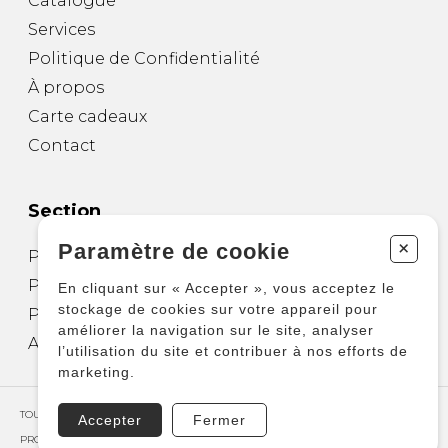
Catalogue
Services
Politique de Confidentialité
À propos
Carte cadeaux
Contact
Section
+
Paramètre de cookie
Partitions pour guitare
Partitions pour autres instruments
En cliquant sur « Accepter », vous acceptez le
stockage de cookies sur votre appareil pour
Partitions pour ensembles
améliorer la navigation sur le site, analyser
Autres produits
l’utilisation du site et contribuer à nos efforts de
marketing.
TOUS DROITS RÉSERVÉS © COPYRIGHT 2026 – PRODUCTIONS D'OZ
Accepter
Fermer
PROPULSÉ PAR