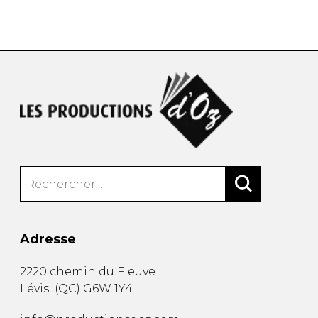
AUTRES PRODUITS
Adresse
2220 chemin du Fleuve
Lévis
(
QC
)
G6W 1Y4