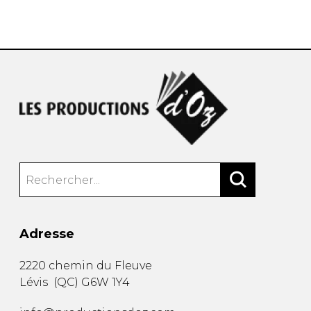
AUTRES PRODUITS
Adresse
2220 chemin du Fleuve
Lévis
(
QC
)
G6W 1Y4