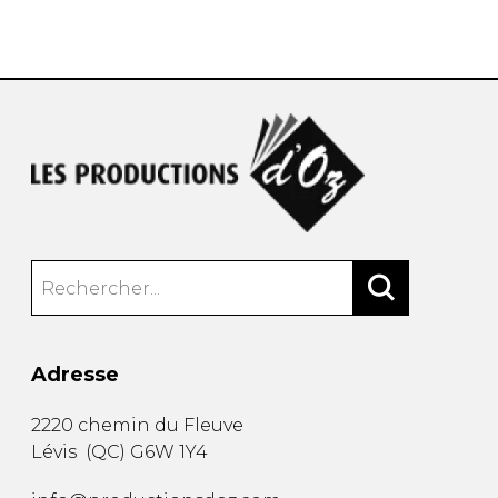
AUTRES PRODUITS
Adresse
2220 chemin du Fleuve
Lévis
(
QC
)
G6W 1Y4