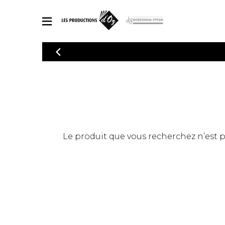
CATALOGUE
Explorez notre catalogue de partitions riche en œuvres originales
PAR
en arrangements de qualité.
Méthod
Guitare 
Explorez notre catalogue de partitions
2 guitare
riche en œuvres originales et en
arrangements de qualité.
3 guitare
PARTITIONS POUR GUITARE
Le produit que vous recherchez n’est pas
4 guitare
5 guitare
Ensembl
PARTITIONS POUR AUTRES INSTRUMENTS
Orchestr
Concerto
Guitare 
PARTITIONS POUR ENSEMBLES
Musique