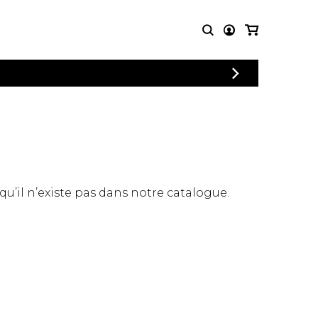
CONNEXION
PARTITIONS
AUTRES
INSCRIPTION
POUR
PRODUITS
ENSEMBLES
Articles promotionnels
Chœur
Cordes Knobloch
Concerto
Disques compacts et
Musique de chambre
DVDs
 qu’il n’existe pas dans notre catalogue.
Orchestre
Ouvrages théoriques
et livres
Quatuor de flûtes
Quatuor de saxophones