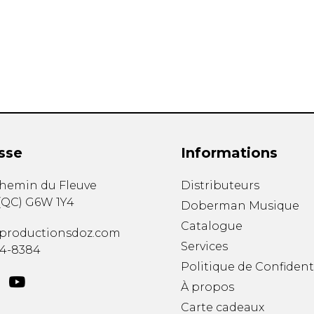
Hautbois
Luth
Mandoline
Orgue
Percussion
Piano
Saxophone
Trombone
Trompette
sse
Informations
Tuba
Ukulélé
chemin du Fleuve
Distributeurs
Violon
(
QC
)
G6W 1Y4
Doberman Musique
Violoncelle
Catalogue
Voix
productionsdoz.com
Services
34-8384
Politique de Confident
À propos
Carte cadeaux