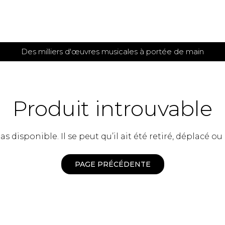
Des milliers d'œuvres musicales à portée de main
 et
TITIONS POUR GUITARE
PARTITIONS
POUR
AUTRES
es
INSTRUMENTS
Produit introuvable
seule
Alto
s
Basse électrique
s
 disponible. Il se peut qu’il ait été retiré, déplacé ou
Basson
s
Clarinette
s et plus
Clavecin
PAGE PRÉCÉDENTE
e de guitares
Contrebasse
e de guitares
Cor anglais
 pour guitare
Cor français
et un autre instrument
Flûte
 de chambre avec guitare
Harpe