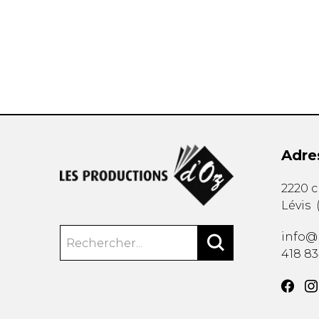
AUTRES PRODUITS
Adre
2220 
Lévis
info@
418 8