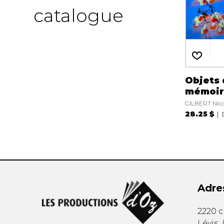
catalogue
Objets 
mémoir
GILBERT Nico
28.25 $
Adre
2220 
Lévis