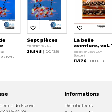
de
Sept pièces
La belle
e
aventure, vol. 
GILBERT Nicolas
23.54 $
DO 1359
las
collection Jean-Guy
Boisvert
DO 1508
11.77 $
DO 1218
sse
Informations
chemin du Fleuve
Distributeurs
(
QC
)
G6W 1Y4