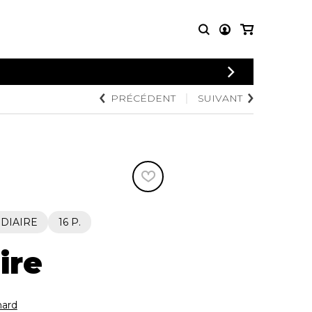
CONNEXION
PRÉCÉDENT
SUIVANT
PARTITIONS
AUTRES
INSCRIPTION
POUR
PRODUITS
ENSEMBLES
Articles promotionnels
Chœur
Cordes Knobloch
Concerto
Disques compacts et
Musique de chambre
DVDs
Orchestre
Ouvrages théoriques
et livres
Quatuor de flûtes
DIAIRE
16 P.
Quatuor de saxophones
ire
ard