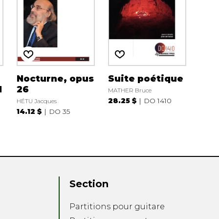
Nocturne, opus
Suite poétique
1
26
MATHER Bruce
28.25 $
DO 1410
HÉTU Jacques
14.12 $
DO 35
Section
Partitions pour guitare