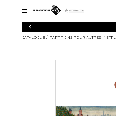
CATALOGUE
Explorez notre catalogue de partitions riche en œuvres originales
CATALOGUE
PARTITIONS POUR AUTRES INSTR
PAR
en arrangements de qualité.
Méthod
Guitare 
Explorez notre catalogue de partitions
2 guitare
riche en œuvres originales et en
arrangements de qualité.
3 guitare
PARTITIONS POUR GUITARE
4 guitare
5 guitare
Ensembl
PARTITIONS POUR AUTRES INSTRUMENTS
Orchestr
Concerto
Guitare 
PARTITIONS POUR ENSEMBLES
Musique