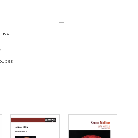
ames
s
rouges