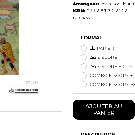
Arrangeur:
collection Jean-
Hautbois
ISBN:
978-2-89796-243-2
Luth
DO 1463
Mandoline
Orgue
Percussion
FORMAT
Piano
PAPIER
Saxophone
Trombone
E-SCORE
Trompette
E-SCORE EXTRA
Tuba
COMBO E-SCORE + 
Ukulélé
COMBO E-SCORE EX
Violon
Violoncelle
Voix
AJOUTER AU
PANIER
DESCRIPTION