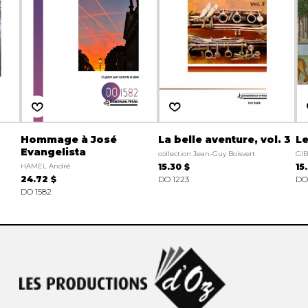
Hommage à José
La belle aventure, vol. 3
Le
Evangelista
collection Jean-Guy Boisvert
GIB
HAMEL André
15.30 $
15
24.72 $
DO 1223
DO
DO 1582