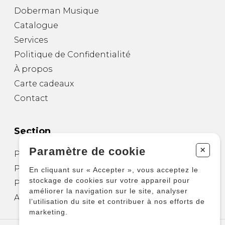
Doberman Musique
Catalogue
Services
Politique de Confidentialité
À propos
Carte cadeaux
Contact
Section
+
Paramètre de cookie
Partitions pour guitare
Partitions pour autres instruments
En cliquant sur « Accepter », vous acceptez le
stockage de cookies sur votre appareil pour
Partitions pour ensembles
améliorer la navigation sur le site, analyser
Autres produits
l’utilisation du site et contribuer à nos efforts de
marketing.