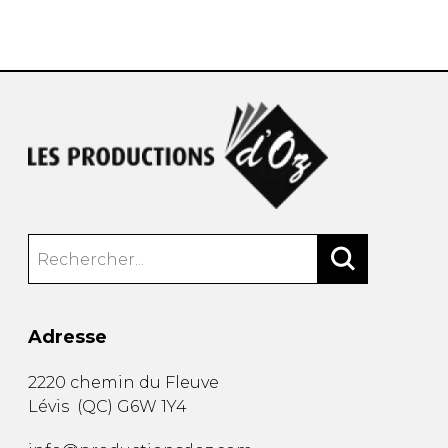
AUTRES PRODUITS
Adresse
2220 chemin du Fleuve
Lévis
(
QC
)
G6W 1Y4