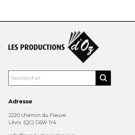
AUTRES PRODUITS
Adresse
2220 chemin du Fleuve
Lévis
(
QC
)
G6W 1Y4