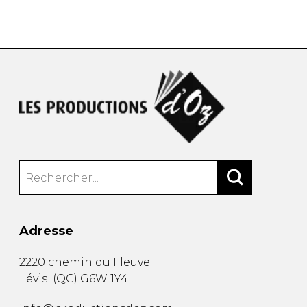
AUTRES PRODUITS
Adresse
2220 chemin du Fleuve
Lévis
(
QC
)
G6W 1Y4