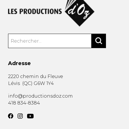
Adresse
2220 chemin du Fleuve
Lévis
(
QC
)
G6W 1Y4
info@productionsdoz.com
418 834-8384