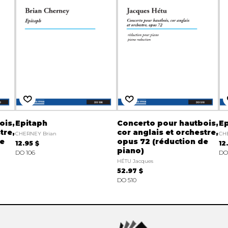
ois,
Epitaph
Concerto pour hautbois,
Ep
tre,
cor anglais et orchestre,
CHERNEY Brian
CH
de
opus 72 (réduction de
12.95 $
12
piano)
DO 106
DO
HÉTU Jacques
52.97 $
DO 510