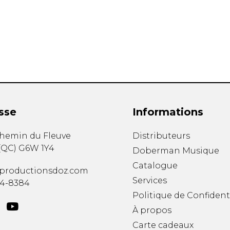
Hautbois
Luth
Mandoline
Orgue
Percussion
Piano
Saxophone
Trombone
Trompette
sse
Informations
Tuba
Ukulélé
chemin du Fleuve
Distributeurs
Violon
(
QC
)
G6W 1Y4
Doberman Musique
Violoncelle
Catalogue
Voix
productionsdoz.com
Services
34-8384
Politique de Confident
À propos
Carte cadeaux