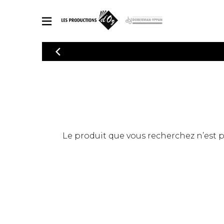
CATALOGUE
Explorez notre catalogue de partitions riche en œuvres originales
PAR
en arrangements de qualité.
Méthod
Guitare 
Explorez notre catalogue de partitions
2 guitare
riche en œuvres originales et en
arrangements de qualité.
3 guitare
PARTITIONS POUR GUITARE
Le produit que vous recherchez n’est pas
4 guitare
5 guitare
Ensembl
PARTITIONS POUR AUTRES INSTRUMENTS
Orchestr
Concerto
Guitare 
PARTITIONS POUR ENSEMBLES
Musique