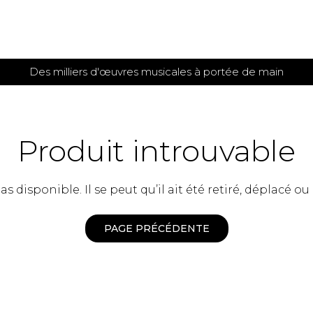
Des milliers d'œuvres musicales à portée de main
 et
TITIONS POUR GUITARE
PARTITIONS
POUR
AUTRES
es
INSTRUMENTS
Produit introuvable
seule
Alto
s
Basse électrique
s
 disponible. Il se peut qu’il ait été retiré, déplacé ou
Basson
s
Clarinette
s et plus
Clavecin
PAGE PRÉCÉDENTE
e de guitares
Contrebasse
e de guitares
Cor anglais
 pour guitare
Cor français
et un autre instrument
Flûte
 de chambre avec guitare
Harpe