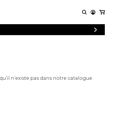
CONNEXION
PARTITIONS
AUTRES
INSCRIPTION
POUR
PRODUITS
ENSEMBLES
Articles promotionnels
Chœur
Cordes Knobloch
Concerto
Disques compacts et
Musique de chambre
DVDs
 qu’il n’existe pas dans notre catalogue.
Orchestre
Ouvrages théoriques
et livres
Quatuor de flûtes
Quatuor de saxophones