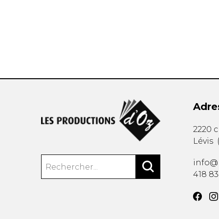
AUTRES PRODUITS
Adre
2220 
Lévis
info@
418 8