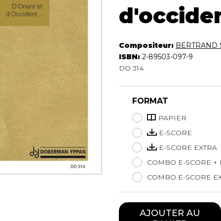
d'occide
Hautbois
Luth
Mandoline
Orgue
Compositeur:
BERTRAND 
Percussion
ISBN:
2-89503-097-9
Piano
DO 314
Saxophone
Trombone
FORMAT
Trompette
Tuba
PAPIER
Ukulélé
E-SCORE
Violon
E-SCORE EXTRA
Violoncelle
Voix
COMBO E-SCORE + 
COMBO E-SCORE EX
AJOUTER AU