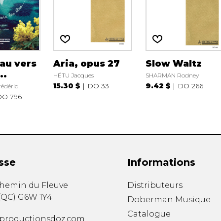
au vers
Aria, opus 27
Slow Waltz
..
HÉTU Jacques
SHARMAN Rodney
15.30 $
DO 33
9.42 $
DO 266
édéric
DO 796
sse
Informations
chemin du Fleuve
Distributeurs
(
QC
)
G6W 1Y4
Doberman Musique
Catalogue
productionsdoz.com