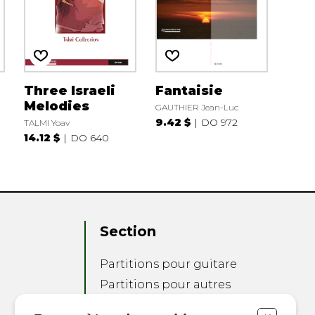
Three Israeli
Fantaisie
Melodies
GAUTHIER Jean-Luc
9.42 $
DO 972
TALMI Yoav
14.12 $
DO 640
Section
Partitions pour guitare
Partitions pour autres
instruments