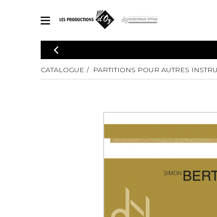
CATALOGUE
Explorez notre catalogue de partitions riche en œuvres originales
CATALOGUE
PARTITIONS POUR AUTRES INSTR
PAR
en arrangements de qualité.
Méthod
Guitare 
Explorez notre catalogue de partitions
2 guitare
riche en œuvres originales et en
arrangements de qualité.
3 guitare
PARTITIONS POUR GUITARE
4 guitare
5 guitare
Ensembl
PARTITIONS POUR AUTRES INSTRUMENTS
Orchestr
Concerto
Guitare 
PARTITIONS POUR ENSEMBLES
Musique