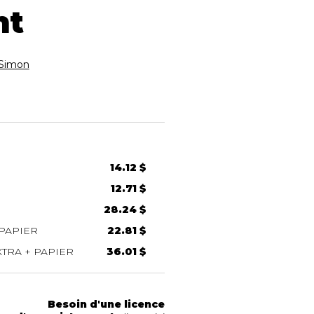
nt
Simon
14.12 $
12.71 $
28.24 $
PAPIER
22.81 $
TRA + PAPIER
36.01 $
Besoin d'une licence