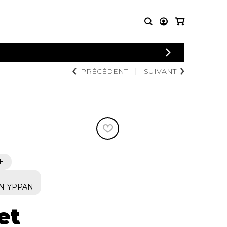
CONNEXION
PRÉCÉDENT
SUIVANT
PARTITIONS
AUTRES
INSCRIPTION
POUR
PRODUITS
ENSEMBLES
Articles promotionnels
Chœur
Cordes Knobloch
Concerto
Disques compacts et
Musique de chambre
DVDs
Orchestre
Ouvrages théoriques
et livres
Quatuor de flûtes
E
Quatuor de saxophones
N-YPPAN
et