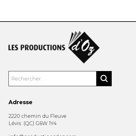
AUTRES PRODUITS
Adresse
2220 chemin du Fleuve
Lévis
(
QC
)
G6W 1Y4