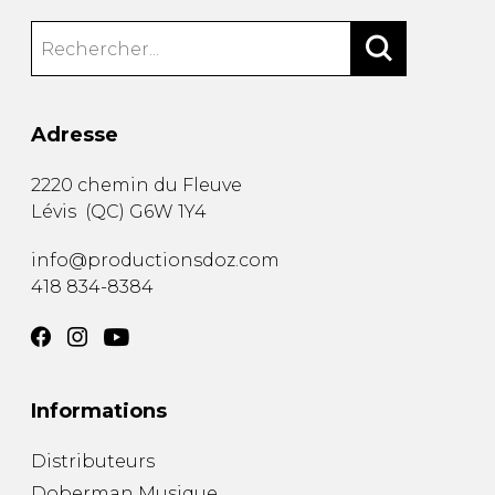
Adresse
2220 chemin du Fleuve
Lévis
(
QC
)
G6W 1Y4
info@productionsdoz.com
418 834-8384
Informations
Distributeurs
Doberman Musique