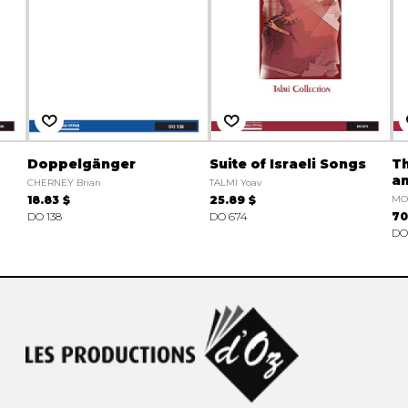
Doppelgänger
Suite of Israeli Songs
Th
a
CHERNEY Brian
TALMI Yoav
18.83 $
25.89 $
MO
DO 138
DO 674
70
DO