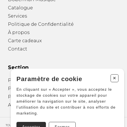
Catalogue
Services
Politique de Confidentialité
À propos
Carte cadeaux
Contact
Section
+
Paramètre de cookie
Partitions pour guitare
Partitions pour autres instruments
En cliquant sur « Accepter », vous acceptez le
stockage de cookies sur votre appareil pour
Partitions pour ensembles
améliorer la navigation sur le site, analyser
Autres produits
l’utilisation du site et contribuer à nos efforts de
marketing.
TOUS DROITS RÉSERVÉS © COPYRIGHT 2026 – PRODUCTIONS D'OZ
Accepter
Fermer