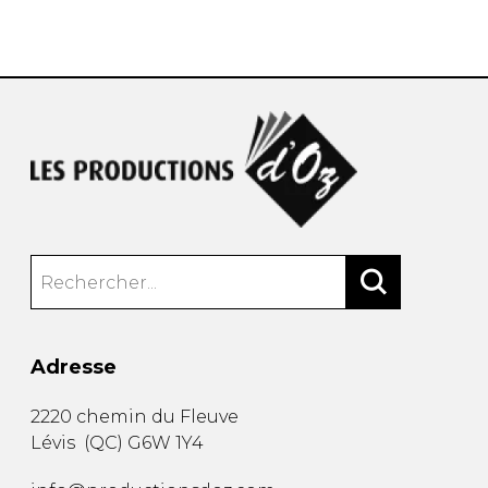
AUTRES PRODUITS
Adresse
2220 chemin du Fleuve
Lévis
(
QC
)
G6W 1Y4