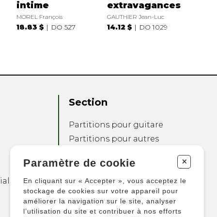
intime
extravagances
MOREL François
GAUTHIER Jean-Luc
18.83 $
DO 527
14.12 $
DO 1029
Section
Partitions pour guitare
Partitions pour autres
instruments
+
Paramètre de cookie
Partitions pour
ensembles
ialité
En cliquant sur « Accepter », vous acceptez le
Autres produits
stockage de cookies sur votre appareil pour
améliorer la navigation sur le site, analyser
l’utilisation du site et contribuer à nos efforts