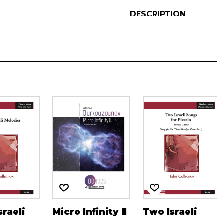
DESCRIPTION
sraeli
Micro Infinity II
Two Israeli