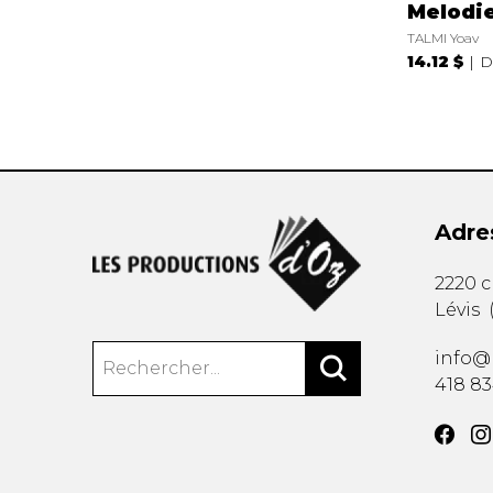
Melodi
TALMI Yoav
14.12 $
D
Adre
2220 
Lévis
info@
418 8