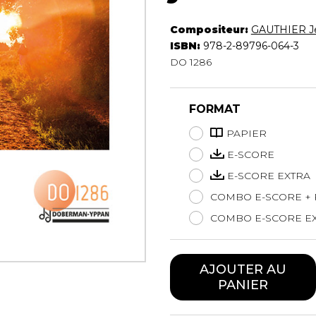
Hautbois
Luth
Compositeur:
GAUTHIER J
Mandoline
ISBN:
978-2-89796-064-3
DO 1286
Orgue
Percussion
Piano
FORMAT
Saxophone
Trombone
PAPIER
Trompette
E-SCORE
Tuba
E-SCORE EXTRA
Ukulélé
COMBO E-SCORE + 
Violon
Violoncelle
COMBO E-SCORE EX
Voix
AJOUTER AU
PANIER