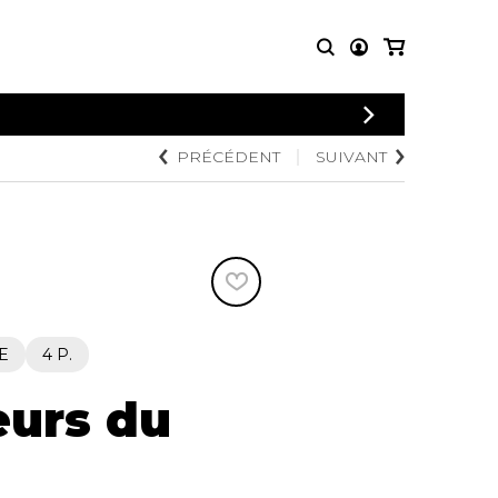
CONNEXION
PRÉCÉDENT
SUIVANT
PARTITIONS
AUTRES
INSCRIPTION
POUR
PRODUITS
ENSEMBLES
Articles promotionnels
Chœur
Cordes Knobloch
Concerto
Disques compacts et
Musique de chambre
DVDs
Orchestre
Ouvrages théoriques
et livres
Quatuor de flûtes
E
4 P.
Quatuor de saxophones
eurs du