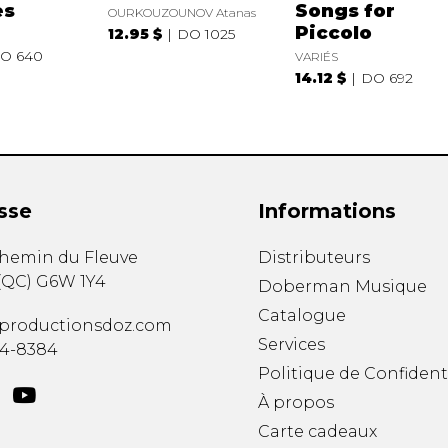
es
Songs for
OURKOUZOUNOV Atanas
Piccolo
12.95 $
DO 1025
O 640
VARIÉS
14.12 $
DO 692
sse
Informations
chemin du Fleuve
Distributeurs
(
QC
)
G6W 1Y4
Doberman Musique
Catalogue
productionsdoz.com
Services
34-8384
Politique de Confident
À propos
Carte cadeaux