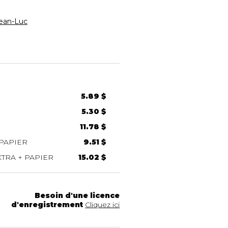
ean-Luc
5.89 $
5.30 $
11.78 $
PAPIER
9.51 $
TRA + PAPIER
15.02 $
Besoin d'une licence
d'enregistrement
Cliquez ici