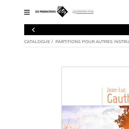
CATALOGUE
Explorez notre catalogue de partitions riche en œuvres originales
CATALOGUE
PARTITIONS POUR AUTRES INSTR
PAR
en arrangements de qualité.
Méthod
Guitare 
Explorez notre catalogue de partitions
2 guitare
riche en œuvres originales et en
arrangements de qualité.
3 guitare
PARTITIONS POUR GUITARE
4 guitare
5 guitare
Ensembl
PARTITIONS POUR AUTRES INSTRUMENTS
Orchestr
Concerto
Guitare 
PARTITIONS POUR ENSEMBLES
Musique