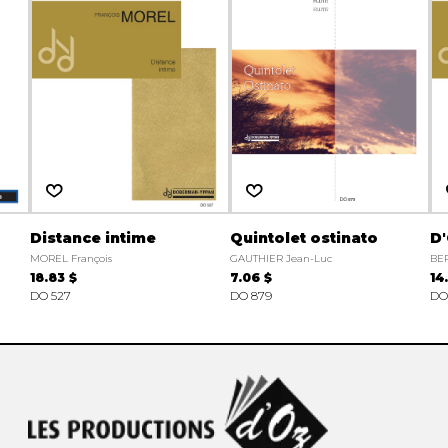
Distance intime
Quintolet ostinato
D'
MOREL François
GAUTHIER Jean-Luc
BE
18.83 $
7.06 $
14
DO 527
DO 879
DO