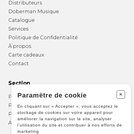
Distributeurs
Doberman Musique
Catalogue
Services
Politique de Confidentialité
À propos
Carte cadeaux
Contact
Section
+
Paramètre de cookie
Partitions pour guitare
Partitions pour autres instruments
En cliquant sur « Accepter », vous acceptez le
stockage de cookies sur votre appareil pour
Partitions pour ensembles
améliorer la navigation sur le site, analyser
Autres produits
l’utilisation du site et contribuer à nos efforts de
marketing.