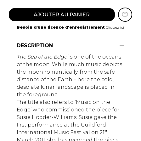
AJOUTER AU PANIER
Besoin d'une licence d'enregistrement
Cliquez ici
DESCRIPTION
The Sea of the Edge
is one of the oceans
of the moon. While much music depicts
the moon romantically, from the safe
distance of the Earth – here the cold,
desolate lunar landscape is placed in
the foreground.
The title also refers to ‘Music on the
Edge’ who commissioned the piece for
Susie Hodder-Williams. Susie gave the
first performance at the Guildford
st
International Music Festival on 21
March 2011; she has recorded the piece