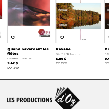
Quand bavardent les
Pavane
D
flûtes
GAUTHIER Jean-Luc
GAU
GAUTHIER Jean-Luc
5.89 $
9.
9.42 $
DO 1059
DO
DO 1249