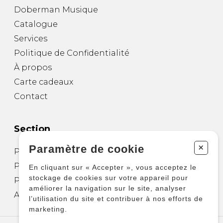
Doberman Musique
Catalogue
Services
Politique de Confidentialité
À propos
Carte cadeaux
Contact
Section
+
Paramètre de cookie
Partitions pour guitare
Partitions pour autres instruments
En cliquant sur « Accepter », vous acceptez le
stockage de cookies sur votre appareil pour
Partitions pour ensembles
améliorer la navigation sur le site, analyser
Autres produits
l’utilisation du site et contribuer à nos efforts de
marketing.