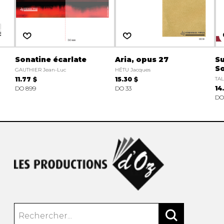
Sonatine écarlate
Aria, opus 27
Su
S
GAUTHIER Jean-Luc
HÉTU Jacques
11.77 $
15.30 $
TAL
DO 899
DO 33
14
DO