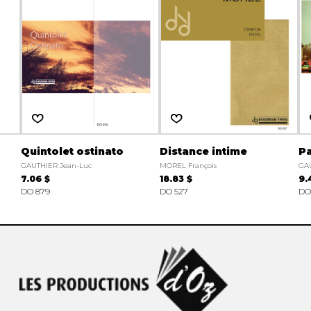
Quintolet ostinato
Distance intime
Pa
GAUTHIER Jean-Luc
MOREL François
GAU
7.06 $
18.83 $
9.
DO 879
DO 527
DO