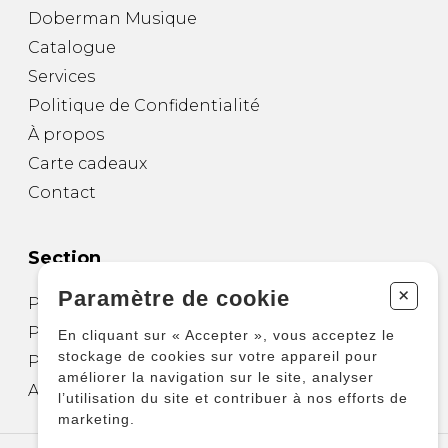
Doberman Musique
Catalogue
Services
Politique de Confidentialité
À propos
Carte cadeaux
Contact
Section
+
Paramètre de cookie
Partitions pour guitare
Partitions pour autres instruments
En cliquant sur « Accepter », vous acceptez le
stockage de cookies sur votre appareil pour
Partitions pour ensembles
améliorer la navigation sur le site, analyser
Autres produits
l’utilisation du site et contribuer à nos efforts de
marketing.