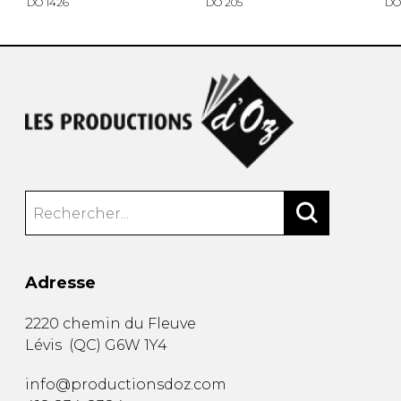
DO 1426
DO 205
DO
Adresse
2220 chemin du Fleuve
Lévis
(
QC
)
G6W 1Y4
info@productionsdoz.com