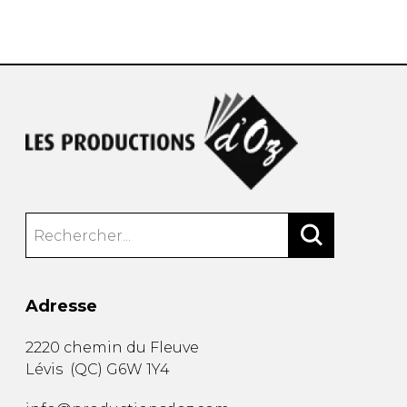
AUTRES PRODUITS
Adresse
2220 chemin du Fleuve
Lévis
(
QC
)
G6W 1Y4