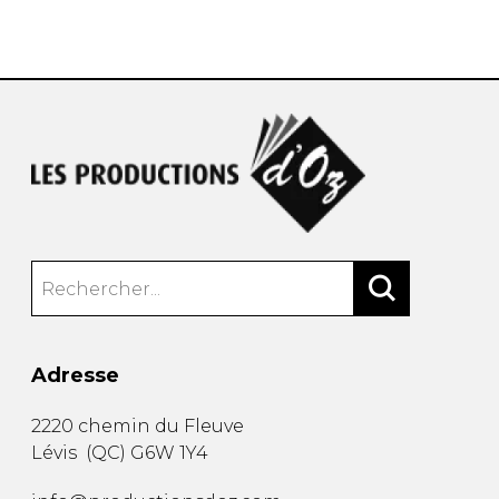
AUTRES PRODUITS
Adresse
2220 chemin du Fleuve
Lévis
(
QC
)
G6W 1Y4