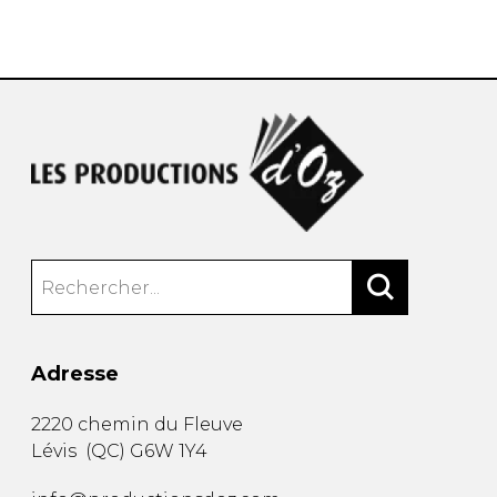
AUTRES PRODUITS
Adresse
2220 chemin du Fleuve
Lévis
(
QC
)
G6W 1Y4