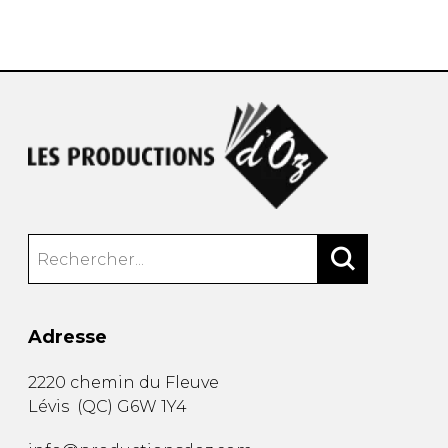
AUTRES PRODUITS
Adresse
2220 chemin du Fleuve
Lévis
(
QC
)
G6W 1Y4