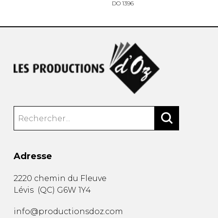
DO 1396
Adresse
2220 chemin du Fleuve
Lévis
(
QC
)
G6W 1Y4
info@productionsdoz.com