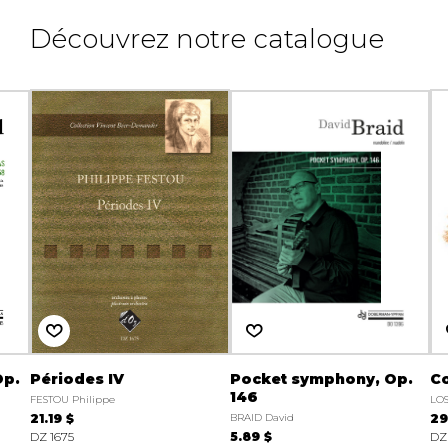
Découvrez notre catalogue
Op.
Périodes IV
Pocket symphony, Op.
C
146
FESTOU Philippe
LOS
21.19 $
BRAID David
29
DZ 1675
5.89 $
DZ